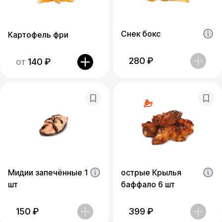
Снек бокс
Картофель фри
280
₽
от
140
₽
Мидии запечённые 1
острые Крылья
шт
баффало 6 шт
150
₽
399
₽