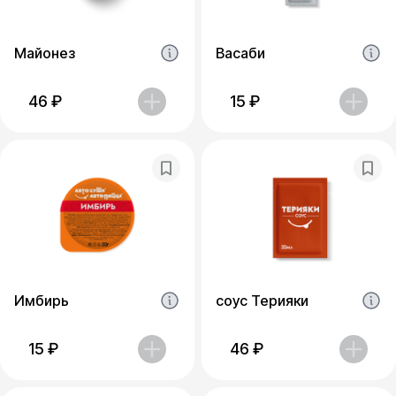
Майонез
Васаби
46
₽
15
₽
Имбирь
соус Терияки
15
₽
46
₽