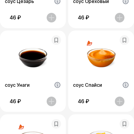
соус Цезарь
соус Ореховый
46
₽
46
₽
соус Унаги
соус Спайси
46
₽
46
₽