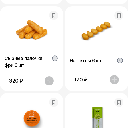
Сырные палочки
Наггетсы 6 шт
фри 6 шт
170
₽
320
₽