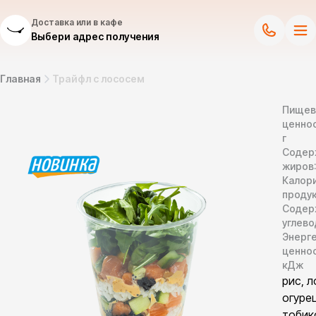
Доставка или в кафе
Выбери адрес получения
Главная
Трайфл с лососем
Пищев
ценнос
г
Содер
жиров
Калор
продук
Содер
углево
Энерг
ценно
кДж
рис, л
огурец
тобик