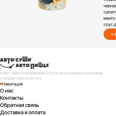
черна
салат
манго 
соус 
+
Кафе самообслуживания с богатой историей и высокими
стандартами качества.
Навигация
О нас
Контакты
Обратная связь
Доставка и оплата