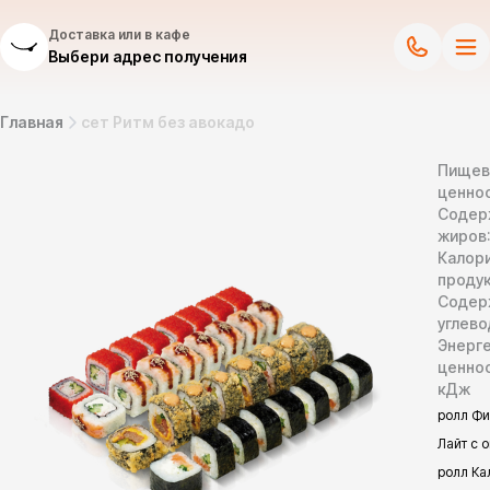
Доставка или в кафе
Выбери адрес получения
Главная
сет Ритм без авокадо
Пищев
ценнос
Содер
жиров
Калор
продук
Содер
углево
Энерг
ценно
кДж
ролл Ф
Лайт с о
ролл Ка