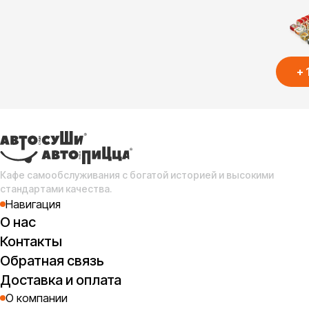
се
+
ав
(
1 
Кафе самообслуживания с богатой историей и высокими
стандартами качества.
Навигация
О нас
Контакты
Обратная связь
Доставка и оплата
О компании