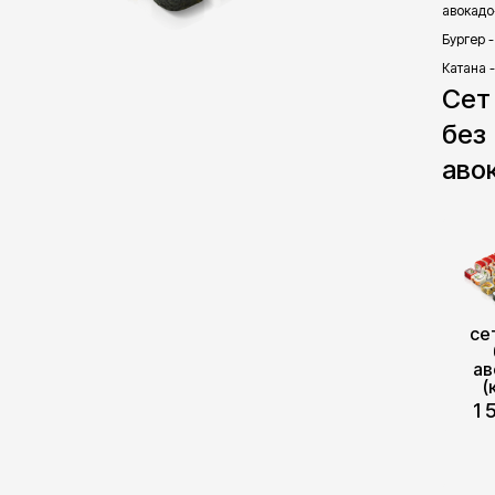
авокадо-
Бургер -
Катана 
Сет
без
аво
се
ав
(
1 