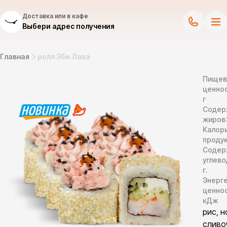
Доставка или в кафе
Выбери адрес получения
Главная
ролл Эби Лава
Пищев
ценнос
г
Содер
жиров
Калор
продук
Содер
углево
г.
Энерг
ценно
кДж
рис, н
сливо