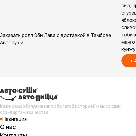
сыр, к
огурец
яблок
сливо
тобик
Заказать ролл Эби Лава с доставкой в Тамбове |
манго
Автосуши
кунжу
+
Кафе самообслуживания с богатой историей и высокими
стандартами качества.
Навигация
О нас
Контакты