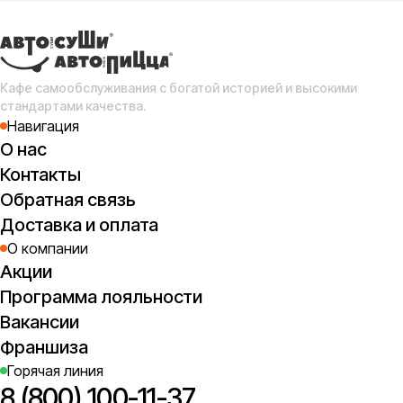
Сл
с
(о
Кафе самообслуживания с богатой историей и высокими
стандартами качества.
Навигация
О нас
Контакты
Обратная связь
Доставка и оплата
О компании
Акции
Программа лояльности
Вакансии
Франшиза
Горячая линия
8 (800) 100-11-37