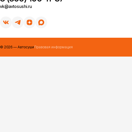
vk@avtosushi.ru
©
2026
— Автосуши
Правовая информация