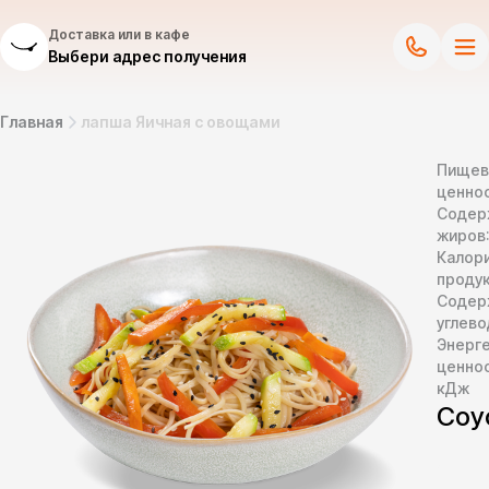
Доставка или в кафе
Выбери адрес получения
Главная
лапша Яичная с овощами
Пищев
ценнос
Содер
жиров
Калор
продук
Содер
углево
Энерг
ценно
кДж
Соу