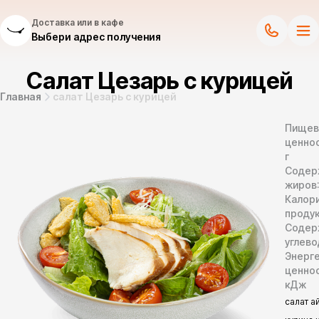
Доставка или в кафе
Выбери адрес получения
Салат Цезарь с курицей
Главная
салат Цезарь с курицей
Пищев
ценнос
г
Содер
жиров
Калор
продук
Содер
углево
Энерг
ценно
кДж
салат а