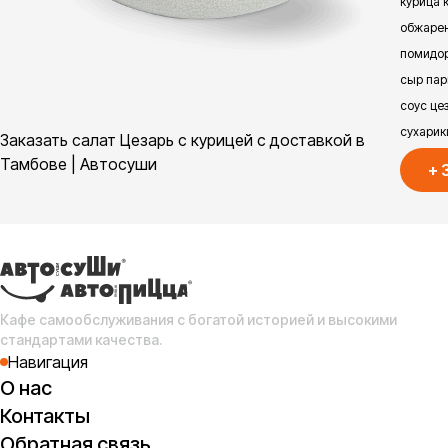
курица 
обжарен
помидор
сыр пар
соус цез
сухарик
Заказать салат Цезарь с курицей с доставкой в
Тамбове | Автосуши
+
Кафе самообслуживания с богатой историей и высокими
стандартами качества.
Навигация
О нас
Контакты
Обратная связь